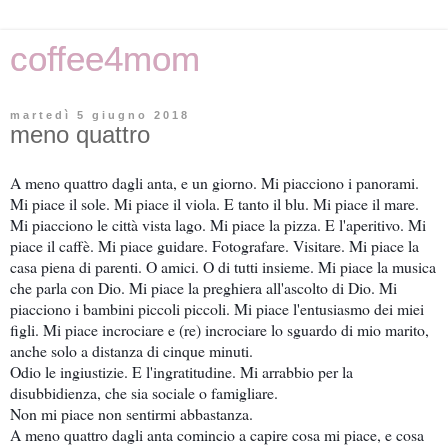
coffee4mom
martedì 5 giugno 2018
meno quattro
A meno quattro dagli anta, e un giorno. Mi piacciono i panorami.
Mi piace il sole. Mi piace il viola. E tanto il blu. Mi piace il mare.
Mi piacciono le città vista lago. Mi piace la pizza. E l'aperitivo. Mi
piace il caffè. Mi piace guidare. Fotografare. Visitare. Mi piace la
casa piena di parenti. O amici. O di tutti insieme. Mi piace la musica
che parla con Dio. Mi piace la preghiera all'ascolto di Dio. Mi
piacciono i bambini piccoli piccoli. Mi piace l'entusiasmo dei miei
figli. Mi piace incrociare e (re) incrociare lo sguardo di mio marito,
anche solo a distanza di cinque minuti.
Odio le ingiustizie. E l'ingratitudine. Mi arrabbio per la
disubbidienza, che sia sociale o famigliare.
Non mi piace non sentirmi abbastanza.
A meno quattro dagli anta comincio a capire cosa mi piace, e cosa