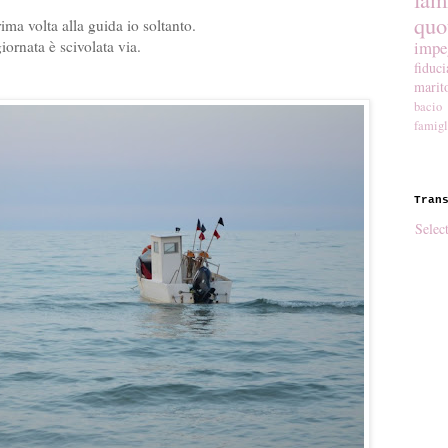
quo
ima volta alla guida io soltanto.
impe
ornata è scivolata via.
fiduci
marit
bacio
famigl
Tran
Selec