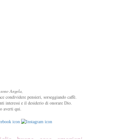
 sono Angela,
ce condividere pensieri, sorseggiando caffè.
nti interessi e il desiderio di onorare Dio.
o averti qui.
iglia
buone cose
emozioni