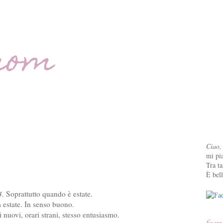
mom
Ciao,
mi pia
Tra ta
È bell
4
. Soprattutto quando è estate.
a estate. In senso buono.
 nuovi, orari strani, stesso entusiasmo.
fam