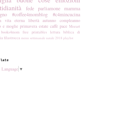
tidianità
fede
parliamone mamma
gno
#coffee4momblog
#c4mincucina
a
vita eterna
libertà
autunno
compleanno
o e moglie
primavera
estate
caffè
pace
Mozart
books4mom
free printables
lettura biblica di
ia
filastrocca
menu settimanale
natale 2018
playlist
slate
t Language
▼