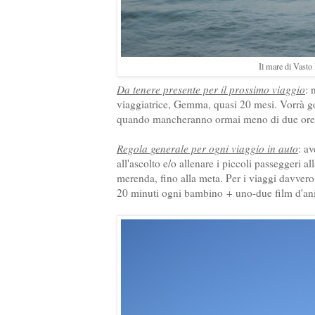
Il mare di Vasto
Da tenere presente per il prossimo viaggio
: 
viaggiatrice, Gemma, quasi 20 mesi. Vorrà god
quando mancheranno ormai meno di due ore 
Regola generale per ogni viaggio in auto
: a
all'ascolto e/o allenare i piccoli passeggeri a
merenda, fino alla meta. Per i viaggi davvero
20 minuti ogni bambino + uno-due film d'anim