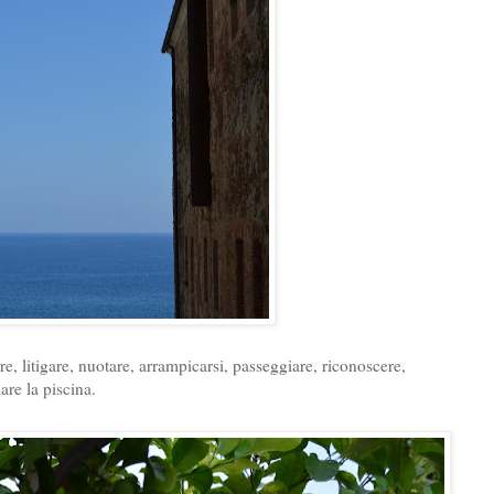
re, litigare, nuotare, arrampicarsi, passeggiare, riconoscere,
are la piscina.