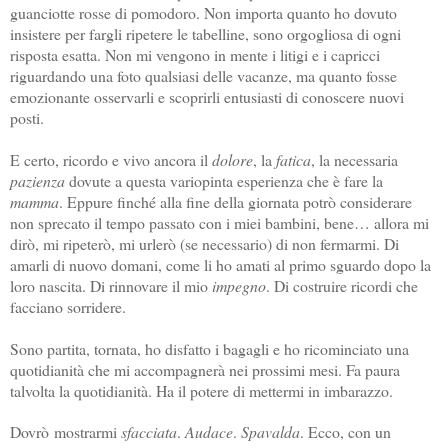
guanciotte rosse di pomodoro. Non importa quanto ho dovuto
insistere per fargli ripetere le tabelline, sono orgogliosa di ogni
risposta esatta. Non mi vengono in mente i litigi e i capricci
riguardando una foto qualsiasi delle vacanze, ma quanto fosse
emozionante osservarli e scoprirli entusiasti di conoscere nuovi
posti.
E certo, ricordo e vivo ancora il
dolore
, la
fatica
, la necessaria
pazienza
dovute a questa variopinta esperienza che è fare la
mamma
. Eppure finché alla fine della giornata potrò considerare
non sprecato il tempo passato con i miei bambini, bene… allora mi
dirò, mi ripeterò, mi urlerò (se necessario) di non fermarmi. Di
amarli di nuovo domani, come li ho amati al primo sguardo dopo la
loro nascita. Di rinnovare il mio
impegno
. Di costruire ricordi che
facciano sorridere.
Sono partita, tornata, ho disfatto i bagagli e ho ricominciato una
quotidianità che mi accompagnerà nei prossimi mesi. Fa paura
talvolta la quotidianità. Ha il potere di mettermi in imbarazzo.
Dovrò
mostrarmi
sfacciata
.
Audace
.
Spavalda
. Ecco
, con un