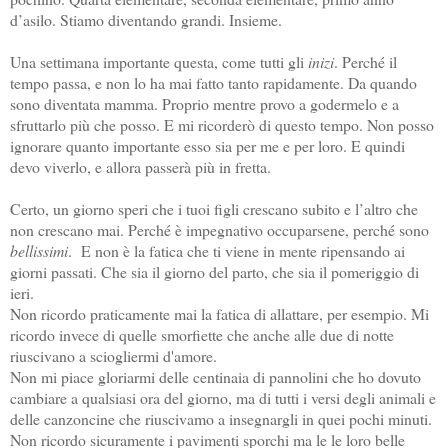
d’asilo. Stiamo diventando grandi. Insieme.
Una settimana importante questa, come tutti gli
inizi
. Perché il
tempo passa, e non lo ha mai fatto tanto rapidamente. Da quando
sono diventata mamma. Proprio mentre provo a godermelo e a
sfruttarlo più che posso. E mi ricorderò di questo tempo. Non posso
ignorare quanto importante esso sia per me e per loro. E quindi
devo viverlo, e allora passerà più in fretta.
Certo, un giorno speri che i tuoi figli crescano subito e l’altro che
non crescano mai. Perché è impegnativo occuparsene, perché sono
bellissimi
. E non è la fatica che ti viene in mente ripensando ai
giorni passati. Che sia il giorno del parto, che sia il pomeriggio di
ieri.
Non ricordo praticamente mai la fatica di allattare, per esempio. Mi
ricordo invece di quelle smorfiette che anche alle due di notte
riuscivano a sciogliermi d'amore.
Non mi piace gloriarmi delle centinaia di pannolini che ho dovuto
cambiare a qualsiasi ora del giorno, ma di tutti i versi degli animali e
delle canzoncine che riuscivamo a insegnargli in quei pochi minuti.
Non ricordo sicuramente i pavimenti sporchi ma le le loro belle