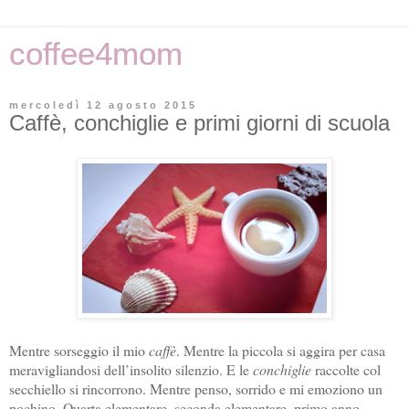
coffee4mom
mercoledì 12 agosto 2015
Caffè, conchiglie e primi giorni di scuola
Mentre sorseggio il mio
caffè
. Mentre la piccola si aggira per casa
meravigliandosi dell’insolito silenzio. E le
conchiglie
raccolte col
secchiello si rincorrono. Mentre penso, sorrido e mi emoziono un
pochino. Quarta elementare, seconda elementare, primo anno