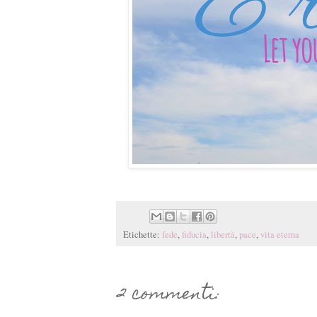
Etichette:
fede
,
fiducia
,
libertà
,
pace
,
vita eterna
2 commenti: