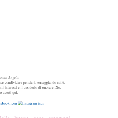
 sono Angela,
ce condividere pensieri, sorseggiando caffè.
nti interessi e il desiderio di onorare Dio.
o averti qui.
iglia
buone cose
emozioni