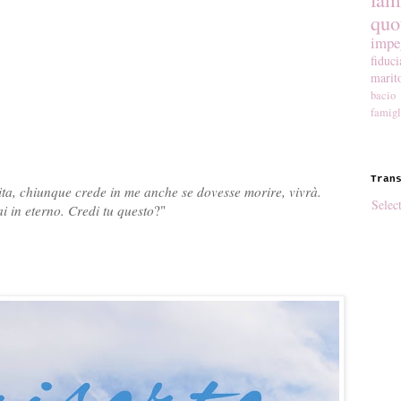
quo
impe
fiduci
marit
bacio
famigl
Tran
vita, chiunque crede in me anche se dovesse morire, vivrà.
Selec
 in eterno. Credi tu questo
?"