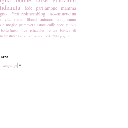
tidianità
fede
parliamone mamma
gno
#coffee4momblog
#c4mincucina
a
vita eterna
libertà
autunno
compleanno
o e moglie
primavera
estate
caffè
pace
Mozart
books4mom
free printables
lettura biblica di
ia
filastrocca
menu settimanale
natale 2018
playlist
slate
t Language
▼