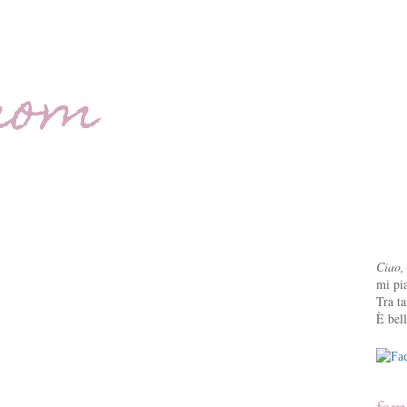
mom
Ciao,
mi pia
Tra ta
È bell
fam