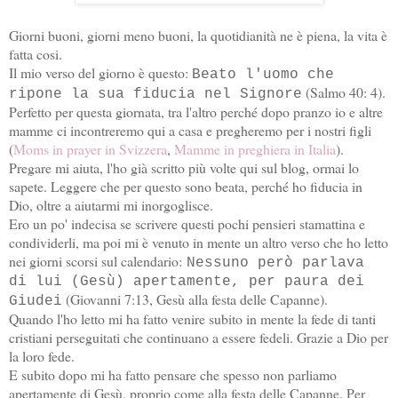
Giorni buoni, giorni meno buoni, la quotidianità ne è piena, la vita è
fatta cosi.
Il mio verso del giorno è questo:
Beato l'uomo che
(Salmo 40: 4).
ripone la sua fiducia nel Signore
Perfetto per questa giornata, tra l'altro perché dopo pranzo io e altre
mamme ci incontreremo qui a casa e pregheremo per i nostri figli
(
Moms in prayer in Svizzera
,
Mamme in preghiera in Italia
).
Pregare mi aiuta, l'ho già scritto più volte qui sul blog, ormai lo
sapete. Leggere che per questo sono beata, perché ho fiducia in
Dio, oltre a aiutarmi mi inorgoglisce.
Ero un po' indecisa se scrivere questi pochi pensieri stamattina e
condividerli, ma poi mi è venuto in mente un altro verso che ho letto
nei giorni scorsi sul calendario:
Nessuno però parlava
di lui (Gesù) apertamente, per paura dei
(Giovanni 7:13, Gesù alla festa delle Capanne).
Giudei
Quando l'ho letto mi ha fatto venire subito in mente la fede di tanti
cristiani perseguitati che continuano a essere fedeli. Grazie a Dio per
la loro fede.
E subito dopo mi ha fatto pensare che spesso non parliamo
apertamente di Gesù, proprio come alla festa delle Capanne. Per