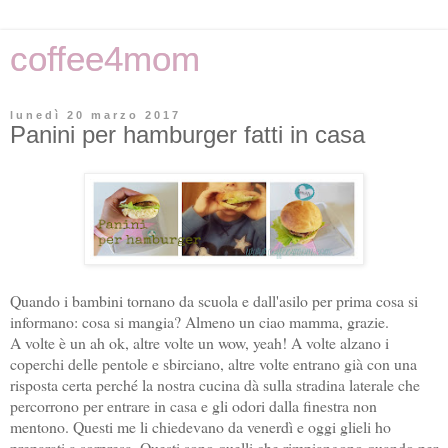
coffee4mom
lunedì 20 marzo 2017
Panini per hamburger fatti in casa
Quando i bambini tornano da scuola e dall'asilo per prima cosa si
informano: cosa si mangia? Almeno un ciao mamma, grazie.
A volte è un ah ok, altre volte un wow, yeah! A volte alzano i
coperchi delle pentole e sbirciano, altre volte entrano già con una
risposta certa perché la nostra cucina dà sulla stradina laterale che
percorrono per entrare in casa e gli odori dalla finestra non
mentono. Questi me li chiedevano da venerdì e oggi glieli ho
preparati a sorpresa. Questi sono quelli che rimpiangono quando per