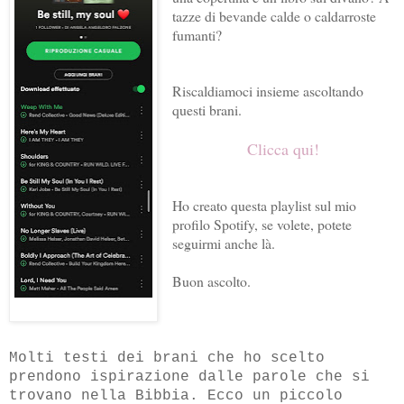
tazze di bevande calde o caldarroste
fumanti?
Riscaldiamoci insieme ascoltando
questi brani.
Clicca qui!
Ho creato questa playlist sul mio
profilo Spotify, se volete, potete
seguirmi anche là.
Buon ascolto.
Molti testi dei brani che ho scelto
prendono ispirazione dalle parole che si
trovano nella Bibbia. Ecco un piccolo