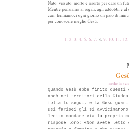
Nato, vissuto, morto e risorto per dare un fu
Mentre pensiamo ai regali, agli addobbi e al ci
cari, fermiamoci ogni giorno un paio di minuti
per conoscere meglio Ges
ù
.
1.
2.
3.
4.
5.
6.
7.
8.
9.
10.
11.
12.
Gesù
anche in vers
Quando Gesù ebbe finito questi 
andò nei territori della Giudea
folla lo seguì, e là Gesù guarì
Dei farisei gli si avvicinarono
lecito mandare via la propria m
rispose loro: «Non avete letto