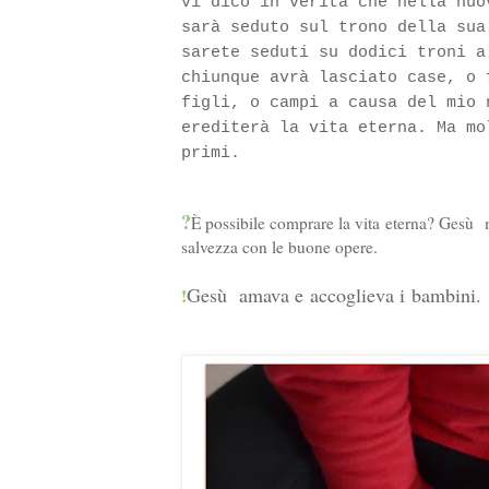
vi dico in verità che nella nuo
sarà seduto sul trono della sua
sarete seduti su dodici troni a
chiunque avrà lasciato case, o 
figli, o campi a causa del mio 
erediterà la vita eterna. Ma mo
primi.
?
È possibile comprare la vita
eterna? Ges
ù
m
salvezza con le buone opere.
Ges
ù
amava e accoglieva i bambini.
!