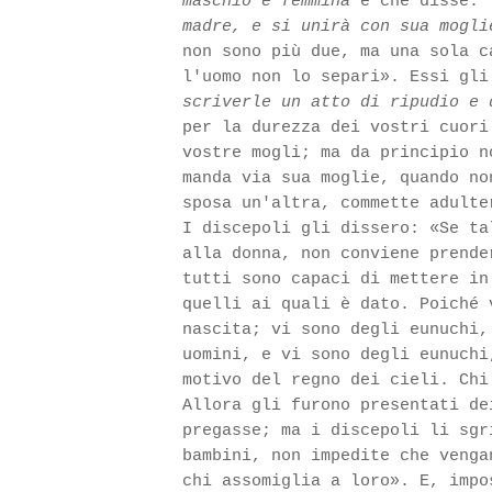
maschio e femmina
e che disse:
madre, e si unirà con sua mogli
non sono più due, ma una sola c
l'uomo non lo separi». Essi gl
scriverle un atto di ripudio e 
per la durezza dei vostri cuori
vostre mogli; ma da principio n
manda via sua moglie, quando no
sposa un'altra, commette adulte
I discepoli gli dissero: «Se ta
alla donna, non conviene prende
tutti sono capaci di mettere in
quelli ai quali è dato. Poiché
nascita; vi sono degli eunuchi,
uomini, e vi sono degli eunuchi
motivo del regno dei cieli. Chi
Allora gli furono presentati de
pregasse; ma i discepoli li sgr
bambini, non impedite che venga
chi assomiglia a loro». E, impo