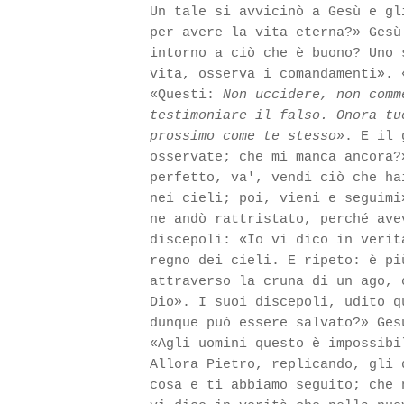
Un tale
si avvicinò a Gesù e gl
per avere la vita eterna?» Gesù
intorno a ciò che è buono? Uno 
vita, osserva i comandamenti». 
«Questi:
Non uccidere, non comm
testimoniare il falso.
Onora tu
prossimo come te stesso
». E il 
osservate; che mi manca ancora?
perfetto, va', vendi ciò che ha
nei cieli; poi, vieni e seguimi
ne andò rattristato, perché ave
discepoli: «Io vi dico in verit
regno dei cieli. E ripeto: è pi
attraverso la cruna di un ago, 
Dio». I suoi discepoli, udito q
dunque può essere salvato?» Ges
«Agli uomini questo è impossibi
Allora Pietro, replicando, gli 
cosa e ti abbiamo seguito; che 