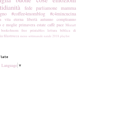
tidianità
fede
parliamone mamma
gno
#coffee4momblog
#c4mincucina
a
vita eterna
libertà
autunno
compleanno
o e moglie
primavera
estate
caffè
pace
Mozart
books4mom
free printables
lettura biblica di
ia
filastrocca
menu settimanale
natale 2018
playlist
slate
t Language
▼