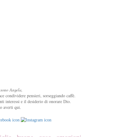
 sono Angela,
ce condividere pensieri, sorseggiando caffè.
nti interessi e il desiderio di onorare Dio.
o averti qui.
iglia
buone cose
emozioni