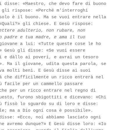
i disse: «Maestro, che devo fare di buono
 gli rispose: «Perché m'interroghi
solo è il buono. Ma se vuoi entrare nella
«Quali?» gli chiese. E Gesù rispose:
ettere adulterio, non rubare, non
o padre e tua madre, e ama il tuo
giovane a lui: «Tutte queste cose le ho
» Gesù gli disse: «Se vuoi essere
i e dàllo ai poveri, e avrai un tesoro
». Ma il giovane, udita questa parola, se
va molti beni. E Gesù disse ai suoi
à che difficilmente un ricco entrerà nel
ù facile per un cammello passare
che per un ricco entrare nel regno
di
uesto, furono sbigottiti e dicevano: «Chi
ù fissò lo sguardo su di loro e disse:
le; ma a Dio ogni cosa è possibile».
disse: «Ecco, noi abbiamo lasciato ogni
ne avremo dunque?» E Gesù disse loro: «Io