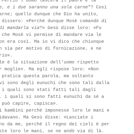
"Perciò l'uomo lascerà il padre e la
e, e i due saranno una sola carne
"? Così
arne; quello dunque che Dio ha unito,
i dissero: «Perché dunque Mosè comandò
di
di mandarla via
?» Gesù disse loro: «Fu
 che Mosè vi permise di mandare via le
on era così. Ma io vi dico che chiunque
n sia per motivo di fornicazione, e ne
rio».
le è la situazione dell'uomo rispetto
r moglie». Ma egli rispose loro: «Non
 pratica questa parola, ma soltanto
 vi sono degli eunuchi che sono tali
dalla
 i quali sono stati fatti tali dagli
, i quali si sono fatti eunuchi da sé a
 può capire, capisca».
i bambini perché imponesse loro le mani e
idavano. Ma Gesù disse: «Lasciate i
no da me, perché il regno dei cieli è per
ste loro le mani, se ne andò via di là.