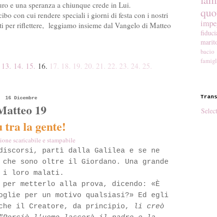
turo e una speranza a chiunque crede in Lui.
quo
bo con cui rendere speciali i giorni di festa con i nostri
impe
 per riflettere, l
eggiamo insieme dal Vangelo di Matteo
fiduci
marit
bacio
famigl
13.
14.
15.
16.
17. 18. 19. 20. 21. 22. 23. 24. 25.
Tran
16 Dicembre
Matteo 19
Selec
 tra la gente
!
ione scaricabile e stampabile
discorsi, partì dalla Galilea e se ne
 che sono oltre il Giordano. Una grande
 i loro malati.
 per metterlo alla prova, dicendo: «È
oglie per un motivo qualsiasi?» Ed egli
 che il Creatore, da principio,
li creò