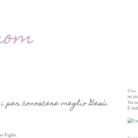
mom
Ciao,
mi pia
ni per conoscere meglio Gesù
Tra ta
È bell
uo Figlio.
fam