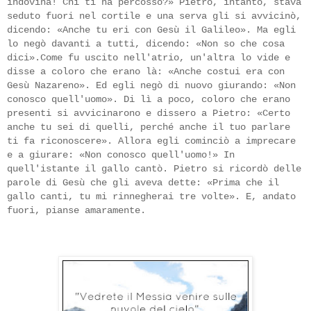
indovina! Chi ti ha percosso?» Pietro, intanto, stava
seduto fuori nel cortile e una serva gli si avvicinò,
dicendo: «Anche
tu eri con Gesù il Galileo». Ma egli
lo negò davanti a tutti, dicendo: «Non so che cosa
dici».Come fu uscito nell'atrio, un'altra lo vide e
disse a coloro che erano là: «Anche costui era con
Gesù Nazareno». Ed egli negò di nuovo giurando: «Non
conosco quell'uomo». Di lì a poco, coloro che erano
presenti si avvicinarono e dissero a Pietro: «Certo
anche tu sei di quelli, perché anche il tuo parlare
ti fa riconoscere». Allora egli cominciò a imprecare
e a giurare: «Non conosco
quell'uomo!» In
quell'istante il gallo cantò. Pietro si ricordò delle
parole di Gesù che gli aveva dette: «Prima che il
gallo canti, tu mi rinnegherai tre volte». E, andato
fuori, pianse amaramente.