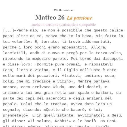
23 Dicembre
Matteo 26
La passione
anche in versione scaricabile e stampabile
[...]«Padre mio, se non è possibile che questo calice
passi oltre da me, senza che io lo beva, sia fatta la
tua volontà». E, tornato, li trovò addormentati,
perché i loro occhi erano appesantiti. Allora,
lasciatili, andò di nuovo e pregò per la terza volta,
ripetendo le medesime parole. Poi tornò dai discepoli
e disse loro: «Dormite pure oramai, e riposatevi!
Ecco, l'ora è vicina
, e il Figlio dell'uomo è dato
nelle mani dei peccatori. Alzatevi, andiamo; ecco,
colui che mi tradisce è vicino». Mentre parlava
ancora, ecco arrivare Giuda, uno dei dodici, e
insieme a lui una gran folla con spade e bastoni, da
parte dei capi dei sacerdoti e degli anziani del
popolo. Colui che lo tradiva, aveva dato loro un
segnale, dicendo: «Quello che bacerò, è lui;
prendetelo». E in quell'istante, avvicinatosi a Gesù,
gli disse:
«Ti saluto, Rabbì!» e lo baciò. Ma Gesù
gli disse: «Amico, che cosa sei venuto a fare?»