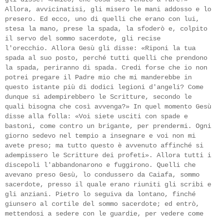
Allora, avvicinatisi, gli misero le mani addosso e lo
presero. Ed ecco, uno di quelli che erano con lui,
stesa la mano, prese la spada, la sfoderò e, colpito
il servo del sommo sacerdote, gli recise
l'orecchio. Allora Gesù gli disse: «Riponi la tua
spada al suo posto, perché tutti quelli che prendono
la spada, periranno di spada. Credi forse che io non
potrei
pregare il Padre mio che mi manderebbe in
questo istante più di dodici legioni d'angeli? Come
dunque si adempirebbero le Scritture, secondo le
quali bisogna che così avvenga?» In quel momento Gesù
disse alla folla: «Voi siete usciti con spade e
bastoni, come contro un brigante, per prendermi. Ogni
giorno sedevo nel tempio a insegnare e voi non mi
avete preso; ma tutto questo è avvenuto affinché si
adempissero le Scritture dei profeti». Allora tutti
i
discepoli l'abbandonarono e fuggirono. Quelli che
avevano preso Gesù, lo condussero da Caiafa, sommo
sacerdote, presso il quale erano riuniti gli scribi e
gli anziani. Pietro lo seguiva da lontano, finché
giunsero al cortile del sommo sacerdote; ed entrò,
mettendosi a sedere con le guardie, per vedere come