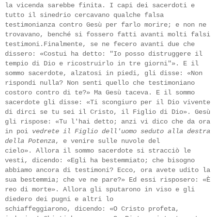
la vicenda sarebbe finita. I capi dei sacerdoti e
tutto il sinedrio cercavano qualche falsa
testimonianza contro Gesù per
farlo morire; e non ne
trovavano, benché si fossero fatti avanti molti falsi
testimoni.Finalmente, se ne fecero avanti due che
dissero: «Costui ha detto: "Io posso distruggere il
tempio di Dio e ricostruirlo in tre giorni"». E il
sommo sacerdote, alzatosi in piedi, gli disse: «Non
rispondi nulla? Non senti quello che testimoniano
costoro contro di te?» Ma Gesù taceva. E il sommo
sacerdote gli disse: «Ti scongiuro per il Dio vivente
di dirci se tu sei il Cristo,
il Figlio di Dio». Gesù
gli rispose: «Tu l'hai detto; anzi vi dico che da ora
in poi
vedrete il Figlio dell'uomo seduto alla destra
della Potenza
, e venire sulle nuvole del
cielo». Allora il sommo sacerdote si stracciò le
vesti, dicendo: «Egli ha bestemmiato; che bisogno
abbiamo ancora di testimoni? Ecco, ora avete udito la
sua bestemmia; che ve ne pare?» Ed essi risposero: «È
reo di morte». Allora gli sputarono in viso e gli
diedero dei pugni e altri lo
schiaffeggiarono, dicendo: «O Cristo profeta,