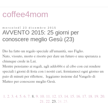
coffee4mom
mercoledì 23 dicembre 2015
AVVENTO 2015: 25 giorni per
conoscere meglio Gesù (23)
Dio ha fatto un regalo speciale all'umanità, suo Figlio.
Nato, vissuto, morto e risorto per dare un futuro e una speranza a
chiunque crede in Lui.
Mentre pensiamo ai regali, agli addobbi e al cibo con cui rendere
speciali i giorni di festa con i nostri cari, fermiamoci ogni giorno un
paio di minuti per riflettere, l
eggiamo insieme dal Vangelo di
Matteo per conoscere meglio Ges
ù
.
1.
2.
3.
4.
5.
6.
7.
8.
9.
10.
11.
12.
13.
14.
15.
16.
17.
18.
19.
20.
21.
22.
23.
24. 25.